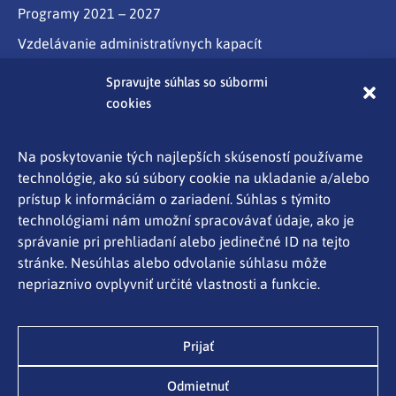
Programy 2021 – 2027
Vzdelávanie administratívnych kapacít
Program Slovensko
Spravujte súhlas so súbormi
cookies
Partnerstvo
Programy cezhraničnej spolupráce Interreg
Na poskytovanie tých najlepších skúseností používame
technológie, ako sú súbory cookie na ukladanie a/alebo
Aktuality
prístup k informáciám o zariadení. Súhlas s týmito
Kontakty
technológiami nám umožní spracovávať údaje, ako je
správanie pri prehliadaní alebo jedinečné ID na tejto
Ochrana osobných údajov
stránke. Nesúhlas alebo odvolanie súhlasu môže
Mapa stránky
Spravujte súhlas so súbormi cookies
nepriaznivo ovplyvniť určité vlastnosti a funkcie.
Oznámenie o používaní súborov cookies
Ministerstvo investícií, regionálneho rozvoja a
Prijať
informatizácie SR
Odmietnuť