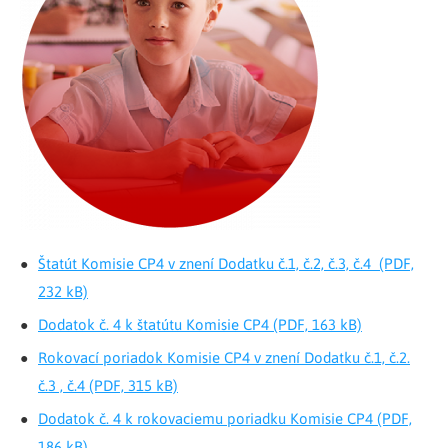
Štatút Komisie CP4 v znení Dodatku č.1, č.2, č.3, č.4 (PDF,
232 kB)
Dodatok č. 4 k štatútu Komisie CP4 (PDF, 163 kB)
Rokovací poriadok Komisie CP4 v znení Dodatku č.1, č.2.
č.3 , č.4 (PDF, 315 kB)
Dodatok č. 4 k rokovaciemu poriadku Komisie CP4 (PDF,
186 kB)